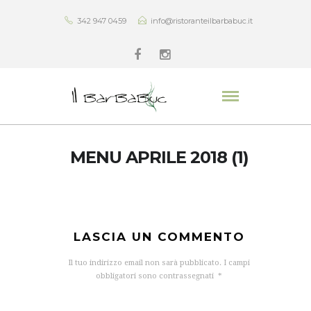
342 947 0459
info@ristoranteilbarbabuc.it
MENU APRILE 2018 (1)
LASCIA UN COMMENTO
Il tuo indirizzo email non sarà pubblicato.
I campi
obbligatori sono contrassegnati
*