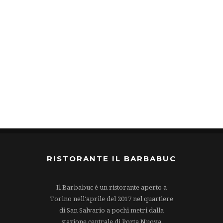
RISTORANTE IL BARBABUC
Il Barbabuc è un ristorante aperto a
Torino nell'aprile del 2017 nel quartiere
di San Salvario a pochi metri dalla
stazione centrale di Porta Nuova