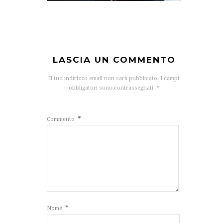
LASCIA UN COMMENTO
Il tuo indirizzo email non sarà pubblicato.
I campi
obbligatori sono contrassegnati
*
*
Commento
*
Nome