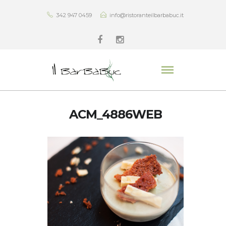
342 947 0459
info@ristoranteilbarbabuc.it
ACM_4886WEB