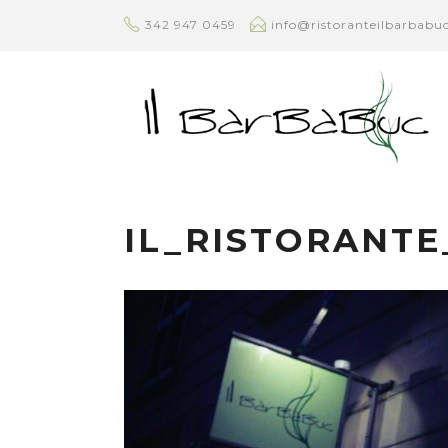
342 947 0459
info@ristoranteilbarbabuc
IL_RISTORANT