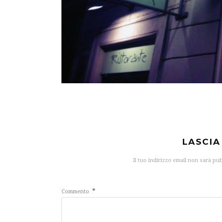
LASCI
Il tuo indirizzo email non sarà pu
*
Commento