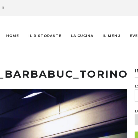
.it
HOME
IL RISTORANTE
LA CUCINA
IL MENÙ
EVE
E_BARBABUC_TORINO
E
D