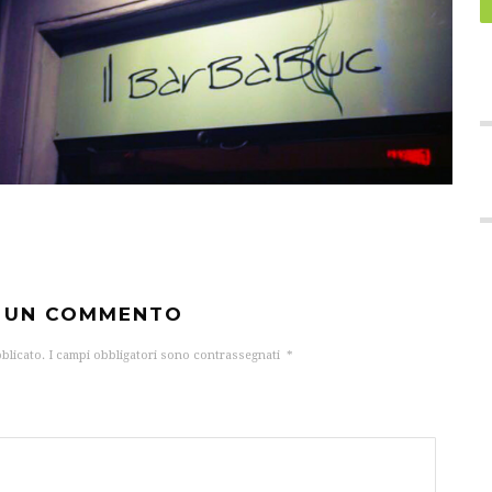
A UN COMMENTO
bblicato.
I campi obbligatori sono contrassegnati
*