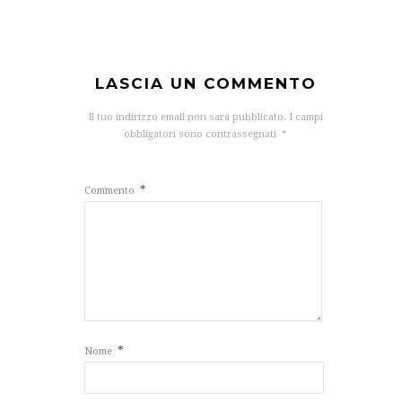
LASCIA UN COMMENTO
Il tuo indirizzo email non sarà pubblicato.
I campi
obbligatori sono contrassegnati
*
*
Commento
*
Nome