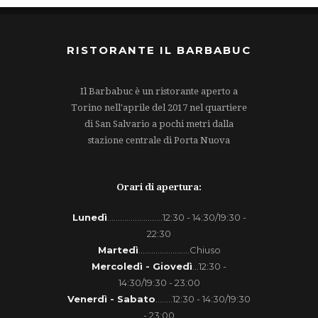
RISTORANTE IL BARBABUC
Il Barbabuc è un ristorante aperto a
Torino nell'aprile del 2017 nel quartiere
di San Salvario a pochi metri dalla
stazione centrale di Porta Nuova
Orari di apertura:
Lunedì
..........................12:30 - 14:30/19:30 -
22:30
Martedì
........................Chiuso
Mercoledì - Giovedì
...12:30 -
14:30/19:30 - 23:00
Venerdì - Sabato
........12:30 - 14:30/19:30
- 23:00