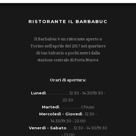
RISTORANTE IL BARBABUC
Il Barbabuc è un ristorante aperto a
Torino nell'aprile del 2017 nel quartiere
di San Salvario a pochi metri dalla
stazione centrale di Porta Nuova
Orari di apertura:
Lunedì
..........................12:30 - 14:30/19:30 -
22:30
Martedì
........................Chiuso
Mercoledì - Giovedì
...12:30 -
14:30/19:30 - 23:00
Venerdì - Sabato
........12:30 - 14:30/19:30
- 23:00