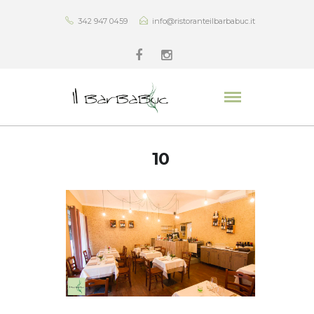
342 947 0459
info@ristoranteilbarbabuc.it
10