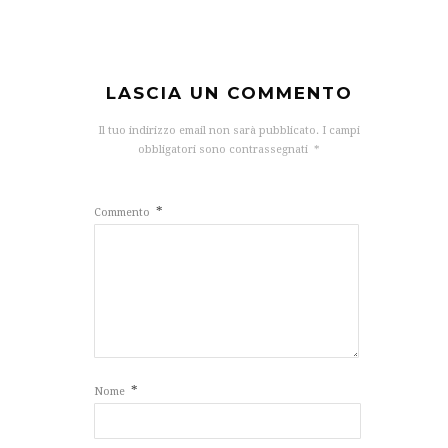
LASCIA UN COMMENTO
Il tuo indirizzo email non sarà pubblicato.
I campi
obbligatori sono contrassegnati
*
*
Commento
*
Nome