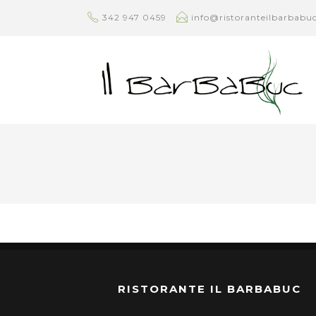
342 947 0459
info@ristoranteilbarbabuc
RISTORANTE IL BARBABUC