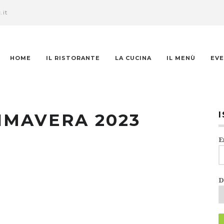
.it
HOME
IL RISTORANTE
LA CUCINA
IL MENÙ
EVE
IMAVERA 2023
E
D