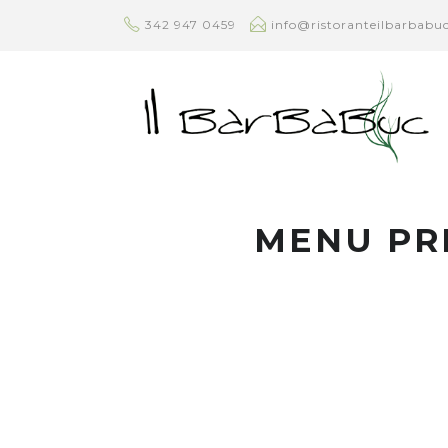
342 947 0459
info@ristoranteilbarbabuc
MENU PR