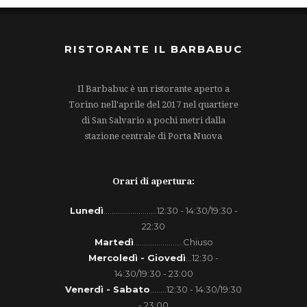
RISTORANTE IL BARBABUC
Il Barbabuc è un ristorante aperto a
Torino nell'aprile del 2017 nel quartiere
di San Salvario a pochi metri dalla
stazione centrale di Porta Nuova
Orari di apertura:
Lunedì
..........................12:30 - 14:30/19:30 -
22:30
Martedì
........................Chiuso
Mercoledì - Giovedì
...12:30 -
14:30/19:30 - 23:00
Venerdì - Sabato
........12:30 - 14:30/19:30
- 23:00