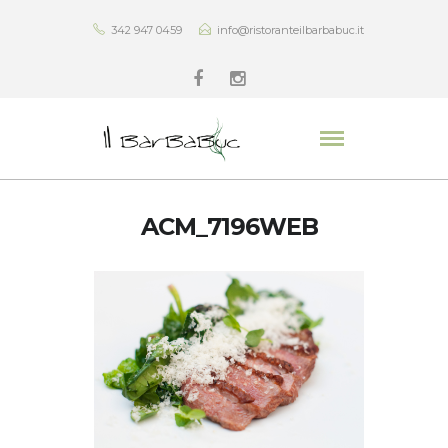
342 947 0459
info@ristoranteilbarbabuc.it
ACM_7196WEB